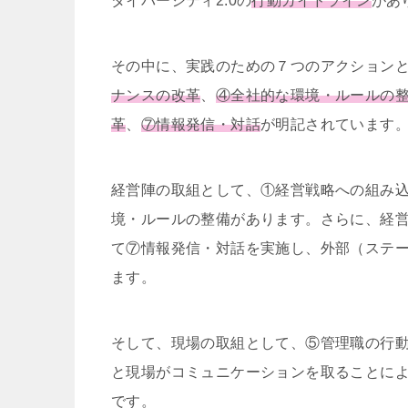
ダイバーシティ
2.0
の
行動ガイドライン
があ
その中に、実践のための７つのアクション
ナンスの改革
、
④全社的な環境・ルールの
革
、
⑦情報発信・対話
が明記されています
経営陣の取組として、①経営戦略への組み
境・ルールの整備があります。さらに、経
て⑦情報発信・対話を実施し、外部（ステ
ます。
そして、現場の取組として、⑤管理職の行
と現場がコミュニケーションを取ることに
です。