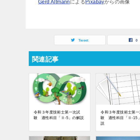
Gerd Altmann
による
Pixabay
からの画像
Tweet
0
関連記事
令和３年度技術士第一次試
令和３年度技術士第一
験 適性科目「Ⅱ-5」の解説
験 適性科目「Ⅱ-15
説