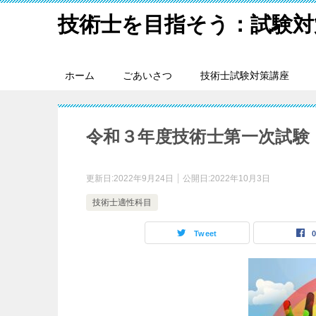
技術士を目指そう：試験対
ホーム
ごあいさつ
技術士試験対策講座
令和３年度技術士第一次試験
更新日:
2022年9月24日
公開日:
2022年10月3日
技術士適性科目
Tweet