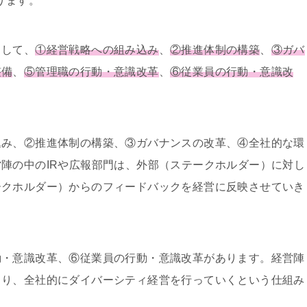
ります。
として、
①経営戦略への組み込み
、
②推進体制の構築
、
③ガバ
整備
、
⑤管理職の行動・意識改革
、
⑥従業員の行動・意識改
。
込み、②推進体制の構築、③ガバナンスの改革、④全社的な環
営陣の中の
IR
や広報部門は、外部（ステークホルダー）に対し
ークホルダー）からのフィードバックを経営に反映させていき
動・意識改革、⑥従業員の行動・意識改革があります。経営陣
より、全社的にダイバーシティ経営を行っていくという仕組み