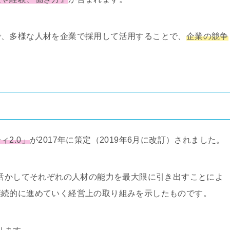
で、多様な人材を企業で採用して活用することで、
企業の競争
ティ
2.0
」
が
2017
年に策定（
2019
年
6
月に改訂）されました。
活かしてそれぞれの人材の能力を最大限に引き出すことによ
継続的に進めていく経営上の取り組みを示したものです。